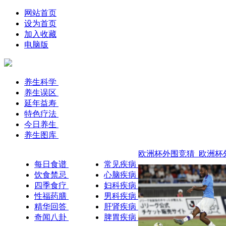
网站首页
设为首页
加入收藏
电脑版
养生科学
养生误区
延年益寿
特色疗法
今日养生
养生图库
欧洲杯外围竞猜_欧洲杯外
每日食谱
常见疾病
饮食禁忌
心脑疾病
四季食疗
妇科疾病
性福药膳
男科疾病
精华回答
肝肾疾病
奇闻八卦
脾胃疾病