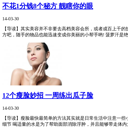
不花1分钱8个秘方 靓瞎你的眼
14-03-30
【导读】其实美容并不非要去高档美容会所，或者成百上千的
方吧，随手的物品也能迅速变成你美丽的小帮手哟! 菠萝汗是绝对
12个瘦脸妙招 一周练出瓜子脸
14-03-30
【导读】瘦脸最快最简单的方法其实就是日常生活中注意一些
细节 喝适量的水是为了帮助面部消除浮肿，并且能够带走体内大量