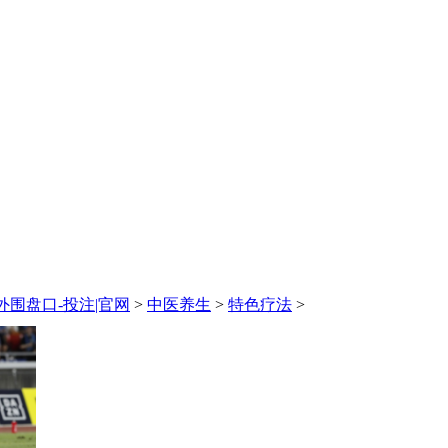
围盘口-投注|官网
>
中医养生
>
特色疗法
>