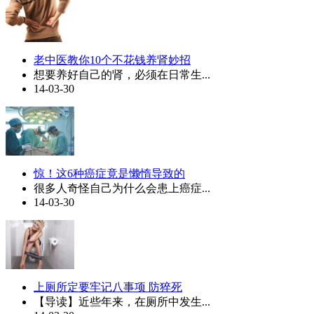
老中医教你10个不花钱养肾妙招
想要养好自己的肾，必须在日常生...
14-03-30
惊！这6种癌症竟是懒惰导致的
很多人奇怪自己为什么会患上癌症...
14-03-30
上厕所定要牢记八事项 防猝死
【导读】近些年来，在厕所中发生...