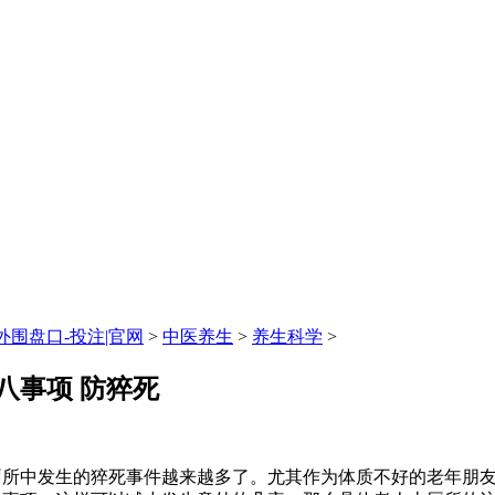
围盘口-投注|官网
>
中医养生
>
养生科学
>
八事项 防猝死
厕所中发生的猝死事件越来越多了。尤其作为体质不好的老年朋