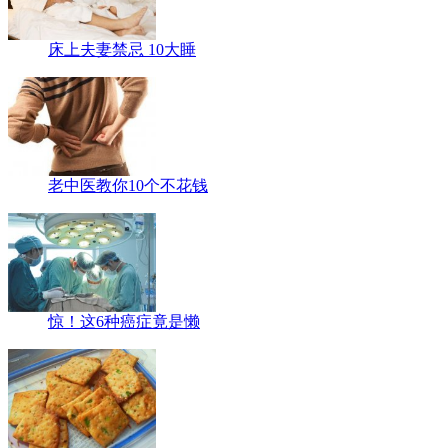
床上夫妻禁忌 10大睡
老中医教你10个不花钱
惊！这6种癌症竟是懒