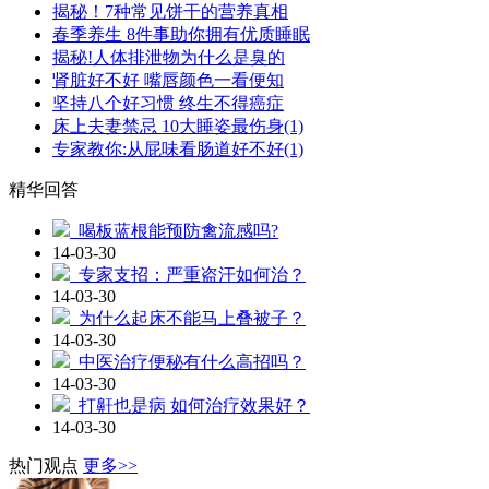
揭秘！7种常见饼干的营养真相
春季养生 8件事助你拥有优质睡眠
揭秘!人体排泄物为什么是臭的
肾脏好不好 嘴唇颜色一看便知
坚持八个好习惯 终生不得癌症
床上夫妻禁忌 10大睡姿最伤身(1)
专家教你:从屁味看肠道好不好(1)
精华回答
喝板蓝根能预防禽流感吗?
14-03-30
专家支招：严重盗汗如何治？
14-03-30
为什么起床不能马上叠被子？
14-03-30
中医治疗便秘有什么高招吗？
14-03-30
打鼾也是病 如何治疗效果好？
14-03-30
热门观点
更多>>