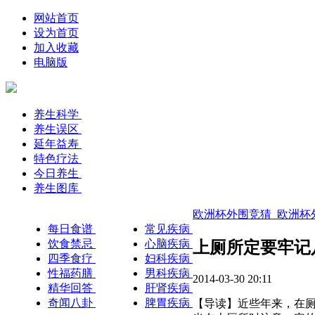
网站首页
设为首页
加入收藏
电脑版
养生科学
养生误区
延年益寿
特色疗法
今日养生
养生图库
欧洲杯外围竞猜_欧洲杯外
每日食谱
常见疾病
饮食禁忌
心脑疾病
上厕所定要牢记
四季食疗
妇科疾病
性福药膳
男科疾病
2014-03-30 20:11
精华回答
肝肾疾病
奇闻八卦
脾胃疾病
【导读】近些年来，在