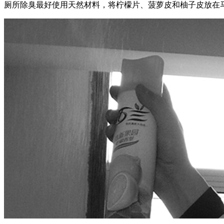
厕所除臭最好使用天然材料，将柠檬片、菠萝皮和柚子皮放在