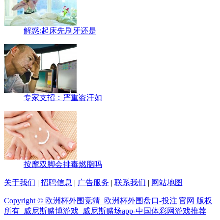
解惑:起床先刷牙还是
专家支招：严重盗汗如
按摩双脚会排毒燃脂吗
关于我们
|
招聘信息
|
广告服务
|
联系我们
|
网站地图
Copyright © 欧洲杯外围竞猜_欧洲杯外围盘口-投注|官网 版权
所有 威尼斯赌博游戏_威尼斯赌场app-中国体彩网游戏推荐