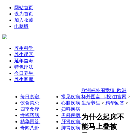
网站首页
设为首页
加入收藏
电脑版
养生科学
养生误区
延年益寿
特色疗法
今日养生
养生图库
欧洲杯外围竞猜_欧洲
每日食谱
常见疾病
杯外围盘口-投注|官网
>
饮食禁忌
心脑疾病
生活养生
>
精华回答
>
四季食疗
妇科疾病
性福药膳
男科疾病
为什么起床不
精华回答
肝肾疾病
能马上叠被
奇闻八卦
脾胃疾病