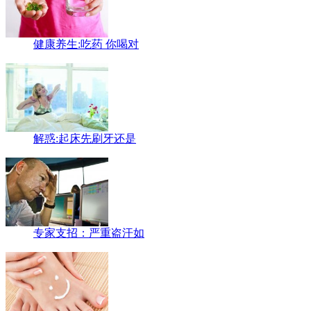
健康养生:吃药 你喝对
解惑:起床先刷牙还是
专家支招：严重盗汗如