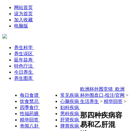
网站首页
设为首页
加入收藏
电脑版
养生科学
养生误区
延年益寿
特色疗法
今日养生
养生图库
欧洲杯外围竞猜_欧洲
每日食谱
常见疾病
杯外围盘口-投注|官网
>
饮食禁忌
心脑疾病
生活养生
>
精华回答
>
四季食疗
妇科疾病
性福药膳
男科疾病
那四种疾病容
精华回答
肝肾疾病
易和乙肝混
奇闻八卦
脾胃疾病