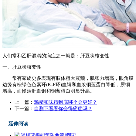
人们常和乙肝混淆的病症之一就是：肝豆状核变性
一、肝豆状核变性
常有家旋史多表现有肢体粗大震颤，肌张力增高，眼角膜
边缘有棕绿色色素环(K-F环)血铜和血浆铜蓝蛋白降低，尿铜
增高，而慢活肝血铜和铜蓝蛋白明显升高。
上一篇：
鸡精和味精到底哪个会更好？
下一篇：
自测下看看你会得癌症吗？
延伸阅读
喝板蓝根能预防禽流感吗?