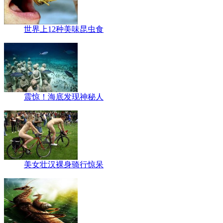
世界上12种美味昆虫食
震惊！海底发现神秘人
美女壮汉裸身骑行惊呆