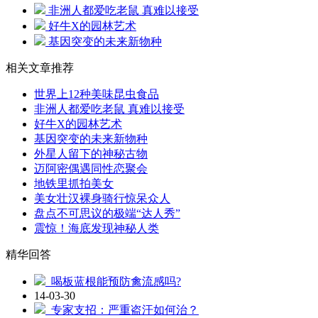
非洲人都爱吃老鼠 真难以接受
好牛X的园林艺术
基因突变的未来新物种
相关文章推荐
世界上12种美味昆虫食品
非洲人都爱吃老鼠 真难以接受
好牛X的园林艺术
基因突变的未来新物种
外星人留下的神秘古物
迈阿密偶遇同性恋聚会
地铁里抓拍美女
美女壮汉裸身骑行惊呆众人
盘点不可思议的极端“达人秀”
震惊！海底发现神秘人类
精华回答
喝板蓝根能预防禽流感吗?
14-03-30
专家支招：严重盗汗如何治？