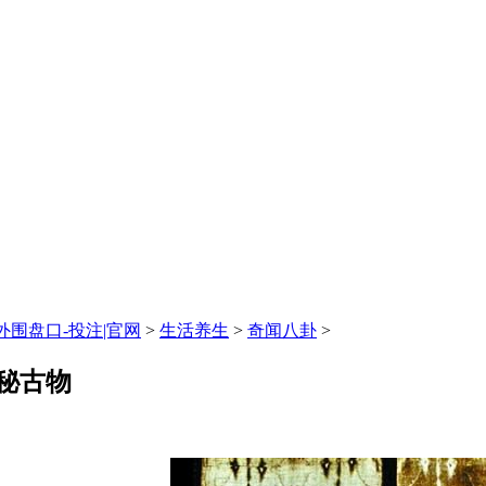
围盘口-投注|官网
>
生活养生
>
奇闻八卦
>
秘古物