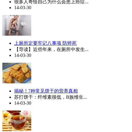
很多人奇怪自己为什么会患上癌症...
14-03-30
上厕所定要牢记八事项 防猝死
【导读】近些年来，在厕所中发生...
14-03-30
揭秘！7种常见饼干的营养真相
苏打饼干：纤维素很低，B族维生...
14-03-30