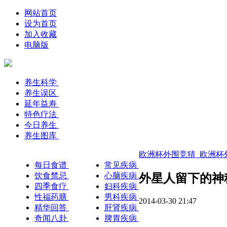
网站首页
设为首页
加入收藏
电脑版
养生科学
养生误区
延年益寿
特色疗法
今日养生
养生图库
欧洲杯外围竞猜_欧洲杯外
每日食谱
常见疾病
饮食禁忌
心脑疾病
外星人留下的神
四季食疗
妇科疾病
性福药膳
男科疾病
2014-03-30 21:47
精华回答
肝肾疾病
奇闻八卦
脾胃疾病