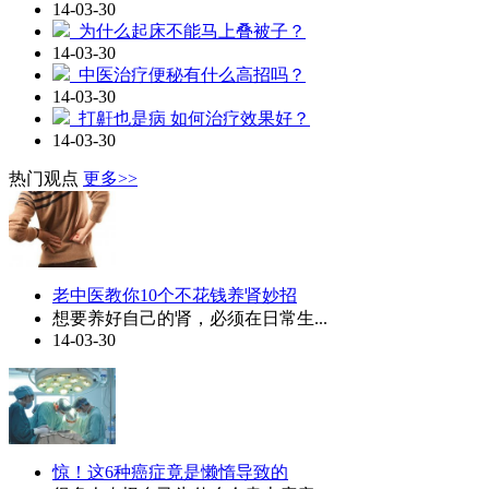
14-03-30
为什么起床不能马上叠被子？
14-03-30
中医治疗便秘有什么高招吗？
14-03-30
打鼾也是病 如何治疗效果好？
14-03-30
热门观点
更多>>
老中医教你10个不花钱养肾妙招
想要养好自己的肾，必须在日常生...
14-03-30
惊！这6种癌症竟是懒惰导致的