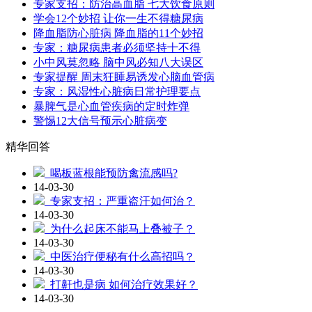
专家支招：防治高血脂 七大饮食原则
学会12个妙招 让你一生不得糖尿病
降血脂防心脏病 降血脂的11个妙招
专家：糖尿病患者必须坚持十不得
小中风莫忽略 脑中风必知八大误区
专家提醒 周末狂睡易诱发心脑血管病
专家：风湿性心脏病日常护理要点
暴脾气是心血管疾病的定时炸弹
警惕12大信号预示心脏病变
精华回答
喝板蓝根能预防禽流感吗?
14-03-30
专家支招：严重盗汗如何治？
14-03-30
为什么起床不能马上叠被子？
14-03-30
中医治疗便秘有什么高招吗？
14-03-30
打鼾也是病 如何治疗效果好？
14-03-30