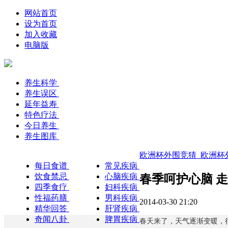
网站首页
设为首页
加入收藏
电脑版
养生科学
养生误区
延年益寿
特色疗法
今日养生
养生图库
欧洲杯外围竞猜_欧洲杯外
每日食谱
常见疾病
饮食禁忌
心脑疾病
春季呵护心脑 
四季食疗
妇科疾病
性福药膳
男科疾病
2014-03-30 21:20
精华回答
肝肾疾病
奇闻八卦
脾胃疾病
春天来了，天气逐渐变暖，