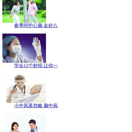
春季呵护心脑 走好八
学会12个妙招 让你一
小中风莫忽略 脑中风