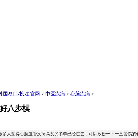
围盘口-投注|官网
>
中医疾病
>
心脑疾病
>
走好八步棋
很多人觉得心脑血管疾病高发的冬季已经过去，可以放松一下一直警惕的