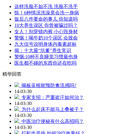
这样洗脸不如不洗 洗脸不洗手
惊！6种情况洗澡竟会洗一身病
饭后八件要命的事儿 你知道吗
10大养生误区 你曾被骗过吗？
女人！别穿错内裤 小心毁身材
警惕！喝牛奶10个误区 会致命
九大信号说明身体内毒素超标
揭：十大最“坑爹”养生常识
警惕:10种不良睡觉习惯最伤身
医生都不碰的东西你还在吃吗
精华回答
喝板蓝根能预防禽流感吗?
14-03-30
专家支招：严重盗汗如何治？
14-03-30
为什么起床不能马上叠被子？
14-03-30
中医治疗便秘有什么高招吗？
14-03-30
打鼾也是病 如何治疗效果好？