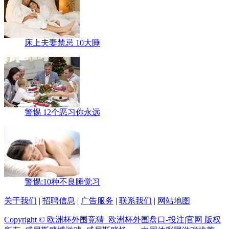
床上夫妻禁忌 10大睡
警惕 12个恶习你永远
警惕:10种不良睡觉习
关于我们
|
招聘信息
|
广告服务
|
联系我们
|
网站地图
Copyright © 欧洲杯外围竞猜_欧洲杯外围盘口-投注|官网 版权