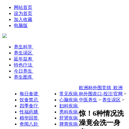
网站首页
设为首页
加入收藏
电脑版
养生科学
养生误区
延年益寿
特色疗法
今日养生
养生图库
欧洲杯外围竞猜_欧洲
每日食谱
常见疾病
杯外围盘口-投注|官网
>
饮食禁忌
心脑疾病
中医养生
>
养生误区
>
四季食疗
妇科疾病
性福药膳
男科疾病
惊！6种情况洗
精华回答
肝肾疾病
澡竟会洗一身
奇闻八卦
脾胃疾病