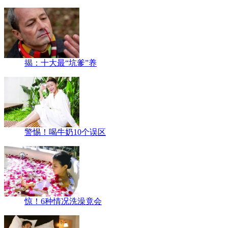
揭：十大最“坑爹”养
警惕！喝牛奶10个误区
惊！6种情况洗澡竟会