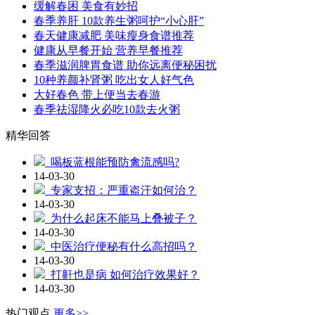
缓解春困 美食有妙招
春季养肝 10款养生粥呵护“小心肝”
春天健康减肥 美味瘦身食谱推荐
健康从早餐开始 营养早餐推荐
春季滋润脾胃食谱 助你远离便秘困扰
10种养颜补肾粥 吃出女人好气色
大好春色 带上便当去春游
春季祛湿降火必吃10款去火粥
精华回答
喝板蓝根能预防禽流感吗?
14-03-30
专家支招：严重盗汗如何治？
14-03-30
为什么起床不能马上叠被子？
14-03-30
中医治疗便秘有什么高招吗？
14-03-30
打鼾也是病 如何治疗效果好？
14-03-30
热门观点
更多>>