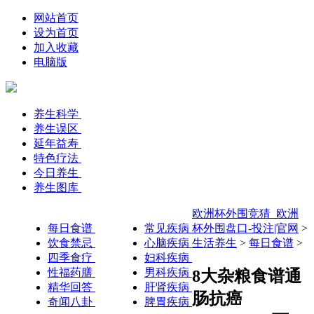
网站首页
设为首页
加入收藏
电脑版
养生科学
养生误区
延年益寿
特色疗法
今日养生
养生图库
欧洲杯外围竞猜_欧洲
每日食谱
常见疾病
杯外围盘口-投注|官网
>
饮食禁忌
心脑疾病
生活养生
>
每日食谱
>
四季食疗
妇科疾病
性福药膳
男科疾病
8大杂粮食谱通
精华回答
肝肾疾病
肠抗癌
奇闻八卦
脾胃疾病