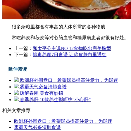
很多杂粮里都含有丰富的人体所需的各种物质
常吃荞麦和莜麦等对心脑血管和糖尿病患者都很有好处。
上一篇：
和太平公主说NO 12食物吃出完美胸型
下一篇：
排毒养颜7日食谱 让你皮肤白里透红
延伸阅读
欧洲杯外围盘口：希望球员提高注意力，为球迷
雾霾天气必备清肺食谱
缓解春困 美食有妙招
春季养肝 10款养生粥呵护“小心肝”
相关文章推荐
欧洲杯外围盘口：希望球员提高注意力，为球迷
雾霾天气必备清肺食谱