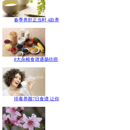
春季养肝正当时 4款养
8大杂粮食谱通肠抗癌
排毒养颜7日食谱 让你