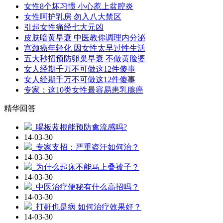
女性8个坏习惯 小心惹上盆腔炎
女性呵护乳房 勿入八大禁区
引起女性痛经七大元凶
皮肤暗黄早衰 中医教你调理内分泌
宫颈癌年轻化 因女性太早过性生活
五大秒招预防卵巢早衰 不做黄脸婆
女人经期千万不可做这12件傻事
女人经期千万不可做这12件傻事
专家：这10类女性最容易患乳腺癌
精华回答
喝板蓝根能预防禽流感吗?
14-03-30
专家支招：严重盗汗如何治？
14-03-30
为什么起床不能马上叠被子？
14-03-30
中医治疗便秘有什么高招吗？
14-03-30
打鼾也是病 如何治疗效果好？
14-03-30