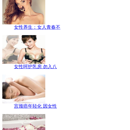
女性养生：女人青春不
女性呵护乳房 勿入八
宫颈癌年轻化 因女性