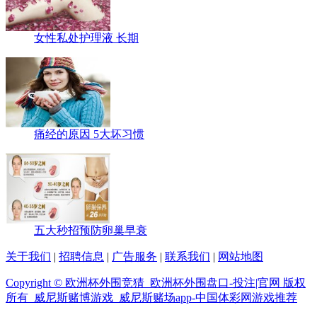
女性私处护理液 长期
痛经的原因 5大坏习惯
五大秒招预防卵巢早衰
关于我们
|
招聘信息
|
广告服务
|
联系我们
|
网站地图
Copyright © 欧洲杯外围竞猜_欧洲杯外围盘口-投注|官网 版权
所有 威尼斯赌博游戏_威尼斯赌场app-中国体彩网游戏推荐