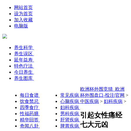
网站首页
设为首页
加入收藏
电脑版
养生科学
养生误区
延年益寿
特色疗法
今日养生
养生图库
欧洲杯外围竞猜_欧洲
每日食谱
常见疾病
杯外围盘口-投注|官网
>
饮食禁忌
心脑疾病
中医疾病
>
妇科疾病
>
四季食疗
妇科疾病
性福药膳
男科疾病
引起女性痛经
精华回答
肝肾疾病
七大元凶
奇闻八卦
脾胃疾病