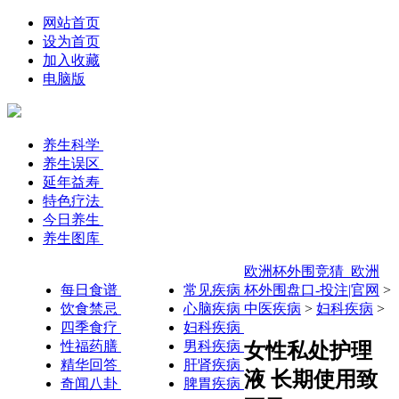
网站首页
设为首页
加入收藏
电脑版
养生科学
养生误区
延年益寿
特色疗法
今日养生
养生图库
欧洲杯外围竞猜_欧洲
每日食谱
常见疾病
杯外围盘口-投注|官网
>
饮食禁忌
心脑疾病
中医疾病
>
妇科疾病
>
四季食疗
妇科疾病
性福药膳
男科疾病
女性私处护理
精华回答
肝肾疾病
液 长期使用致
奇闻八卦
脾胃疾病