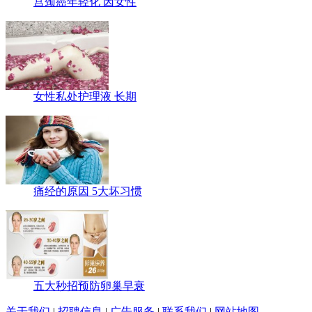
宫颈癌年轻化 因女性
女性私处护理液 长期
痛经的原因 5大坏习惯
五大秒招预防卵巢早衰
关于我们
|
招聘信息
|
广告服务
|
联系我们
|
网站地图