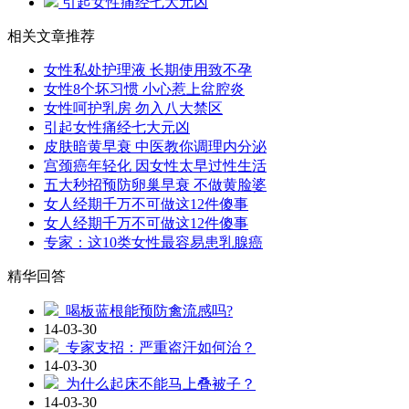
引起女性痛经七大元凶
相关文章推荐
女性私处护理液 长期使用致不孕
女性8个坏习惯 小心惹上盆腔炎
女性呵护乳房 勿入八大禁区
引起女性痛经七大元凶
皮肤暗黄早衰 中医教你调理内分泌
宫颈癌年轻化 因女性太早过性生活
五大秒招预防卵巢早衰 不做黄脸婆
女人经期千万不可做这12件傻事
女人经期千万不可做这12件傻事
专家：这10类女性最容易患乳腺癌
精华回答
喝板蓝根能预防禽流感吗?
14-03-30
专家支招：严重盗汗如何治？
14-03-30
为什么起床不能马上叠被子？
14-03-30